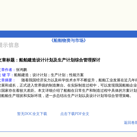
《船舶物资与市场》
文章标题：船舶建造设计计划及生产计划综合管理探讨
文章作者：
张鸿鹏
关 键 字：
船舶建造；设计计划；生产计划；性能方案
文章摘要：
随着我国经济实力以及科学技术水平不断提升，船舶工业发展在近几年
发展和成长，正式进入世界级的制造舞台。在实际制造过程中，可以发现我国船舶企业
方国家存在着较大差距。本文详细介绍了船舶在日常生产和制造过程中具体的方案计划
据船舶生产现状和实际环境，进一步总结出生产计划以及设计计划等综合管理策略。
暂无DOC全文下载
点击下载PDF全文
返回卷