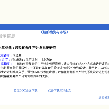
《船舶物资与市场》
文章标题：精益船舶生产计划系统研究
文章作者：
周道顺
关 键 字：
精益船舶；生产计划；计划系统
文章摘要：
船舶有着复杂的生产计划管理流程，通过传统的结构化方式来进行该系
述与扩展有着的局限性，并不能对其复杂的系统进行科学分析和设计。基于此，从精益
际生产计划续期入手，通过UML 技术的应用，对精益船舶的生产计划系统设计进行分
实现精益船舶生产计划管理质量的改善。
暂无DOC全文下载
点击下载PDF全文
返回卷