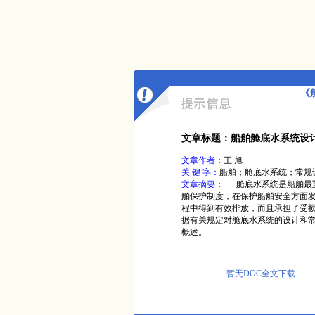
《
文章标题：船舶舱底水系统设
文章作者：
王 旭
关 键 字：
船舶；舱底水系统；常规
文章摘要：
舱底水系统是船舶最重
舶保护制度，在保护船舶安全方面
程中得到有效排放，而且承担了受
据有关规定对舱底水系统的设计和
概述。
暂无DOC全文下载