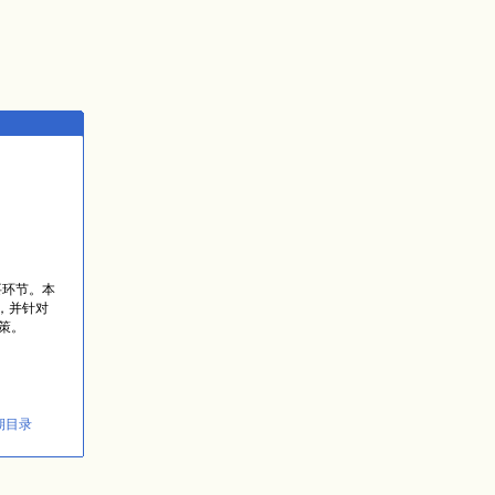
要环节。本
题，并针对
策。
期目录