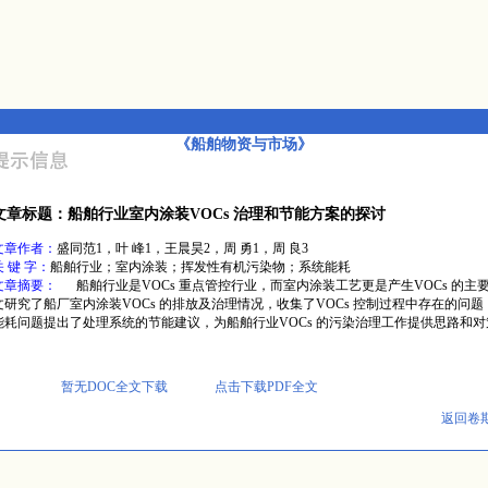
《船舶物资与市场》
文章标题：船舶行业室内涂装VOCs 治理和节能方案的探讨
文章作者：
盛同范1，叶 峰1，王晨昊2，周 勇1，周 良3
关 键 字：
船舶行业；室内涂装；挥发性有机污染物；系统能耗
文章摘要：
船舶行业是VOCs 重点管控行业，而室内涂装工艺更是产生VOCs 的主
文研究了船厂室内涂装VOCs 的排放及治理情况，收集了VOCs 控制过程中存在的问
能耗问题提出了处理系统的节能建议，为船舶行业VOCs 的污染治理工作提供思路和对
暂无DOC全文下载
点击下载PDF全文
返回卷